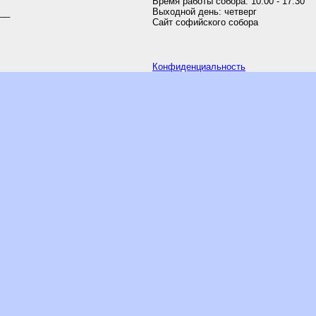
Время работы собора: 10:00 - 17.30
Выходной день: четверг
__
Cайт софийского собора
Конфиденциальность