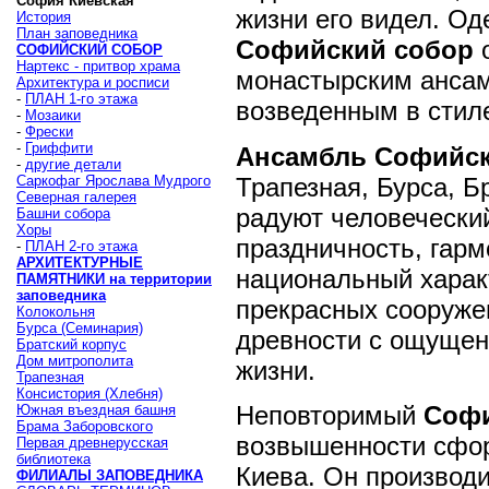
София Киевская
жизни его видел. О
История
План
заповедника
Софийский собор
о
СОФИЙСКИЙ СОБОР
Нартекс - притвор храма
монастырским ансам
Архитектура и росписи
-
ПЛАН
1-го этажа
возведенным в стиле
-
Мозаики
-
Фрески
-
Гриффити
Ансамбль Софийск
-
другие детали
Трапезная, Бурса, Б
Саркофаг Ярослава Мудрого
Северная галерея
радуют человечески
Башни собора
Хоры
праздничность, гар
-
ПЛАН
2-го этажа
АРХИТЕКТУРНЫЕ
национальный характ
ПАМЯТНИКИ
на территории
заповедника
прекрасных сооруже
Колокольня
Бурса (Семинария)
древности с ощущен
Братский корпус
Дом митрополита
жизни.
Трапезная
Консистория (Хлебня)
Неповторимый
Софи
Южная въездная башня
Брама Заборовского
возвышенности сфор
Первая древнерусская
библиотека
Киева. Он производи
ФИЛИАЛЫ ЗАПОВЕДНИКА