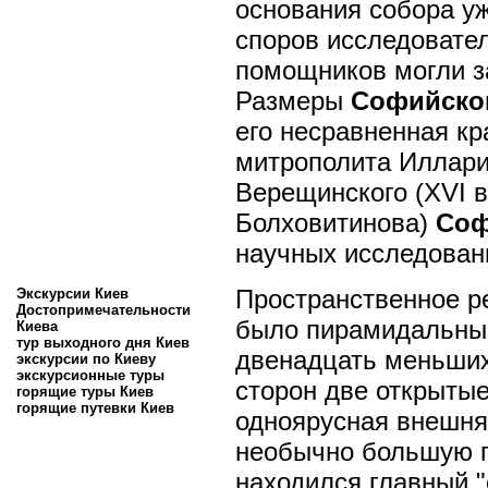
основания собора у
споров исследовател
помощников могли за
Размеры
Софийског
его несравненная к
митрополита Илларио
Верещинского (XVI в.
Болховитинова)
Соф
научных исследован
Пространственное 
Экскурсии Киев
Достопримечательности
было пирамидальным
Киева
тур выходного дня Киев
двенадцать меньших,
экскурсии по Киеву
экскурсионные туры
сторон две открытые
горящие туры Киев
горящие путевки Киев
одноярусная внешня
необычно большую п
находился главный 