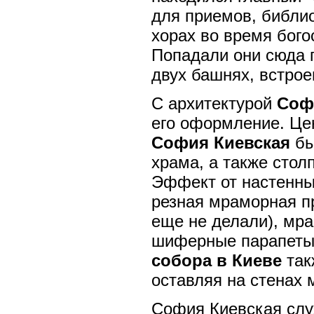
для приемов, библио
хорах во время бого
Попадали они сюда 
двух башнях, встрое
С архитектурой
Соф
его оформление. Це
София Киевская
бы
храма, а также стол
Эффект от настенны
резная мраморная пр
еще не делали), мр
шиферные парапеты 
собора в Киеве
так
оставляя на стенах
София Киевская слу