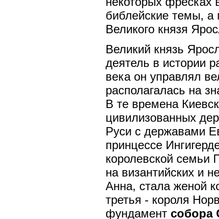
некоторых фресках 
библейские темы, а 
Великого князя Ярос
Великий князь Ярос
деятель в истории р
века он управлял ве
располагалась на з
В те времена Киевс
цивилизованных дер
Руси с державами Е
принцессе Ингигерд
королевской семьи 
на византийских и н
Анна, стала женой к
третья - короля Но
фундамент
собора 