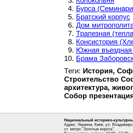
Колокольня
Бурса (Семинари
Братский корпус
Дом митрополит
Трапезная (тепл
Консистория (Хл
Южная въездная
Брама Заборовск
Теги:
История, Соф
Строительство Со
архитектура, живо
Собор презентация
Национальный историко-культурны
Адрес: Украина, Киев, ул. Владимирс
ст. метро "Золотые ворота".