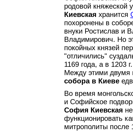
родовой княжеской 
Киевская
хранится
похоронены в собо
внуки Ростислав и 
Владимирович. Но э
покойных князей пе
"отличились" суздал
1169 года, а в 1203 
Между этими двумя
собора в Киеве
едв
Во время монгольск
и Софийское подвор
София Киевская
не
функционировать ка
митрополиты после 