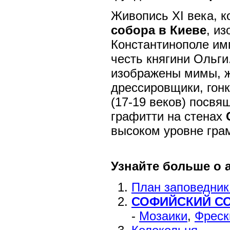
Живопись XI века, 
собора в Киеве
, и
Константинополе им
честь княгини Ольг
изображены мимы, ж
дрессировщики, гонк
(17-19 веков) посвя
графитти на стенах
высоком уровне грам
Узнайте больше о 
План заповедник
СОФИЙСКИЙ СОБ
-
Мозаики
,
Фреск