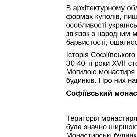
В архітектурному обл
формах куполів, пиш
особливості українсь
зв'язок з народним 
барвистості, ошатнос
Історія Софіївськог
З0-40-ті роки XVII с
Могилою монастиря 
будинків. Про них на
Софіївський монасти
Територія монастиря
була значно ширшою 
Монастирські будинк