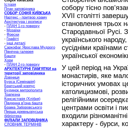
Софія Київська
Історія
собору тісно пов'язан
План заповідника
СОБОР СОФІЯ КИЇВСЬКА
XVIІ столітті завер
Нартекс - притвор храму
Архітектура і розписи
становлення трьох н
-
ПЛАН 1-го поверху
Стародавньої Русі. 
-
Мозаїки
-
Фрески
українського народу, 
-
Графіті
-
інші деталі
сусідніми країнами 
Саркофаг Ярослава Мудрого
Північна галерея
української економіки
Башти
Хори
-
ПЛАН 2-го поверху
У цей період на Укра
АРХІТЕКТУРНІ ПАМ'ЯТКИ на
території заповідника
монастирів, яке мало 
Дзвіниця
Бурса (Семінарія)
історичних умовах це
Братський корпус
католицизмові, розв
Будинок митрополита
Трапезна
релігійними осередк
Консисторія (Хлібня)
Південна в'їзна башта
центрами освіти і п
Брама Заборовського
Перша древньоруська
входили різноманітні
бібліотека
ФІЛІАЛИ ЗАПОВІДНИКА
характеру - бурси, к
СЛОВНИК ТЕРМІНІВ