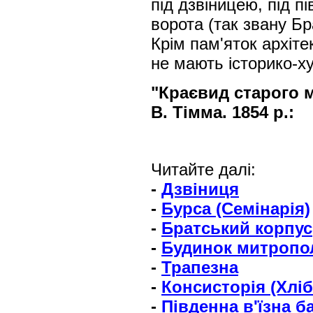
під дзвіницею, під п
ворота (так звану Б
Крім пам'яток архітек
не мають історико-ху
"Краєвид старого м
В. Тімма. 1854 р.:
Читайте далі:
-
Дзвіниця
-
Бурса (Семінарія)
-
Братський корпус
-
Будинок митропо
-
Трапезна
-
Консисторія (Хліб
-
Південна в'їзна б