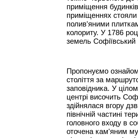
приміщення будинків
приміщеннях стояли 
полив'яними плиткам
колориту. У 1786 роц
земель Софіївський 
Пропонуємо ознайоми
століття за маршрут
заповідника. У ціло
центрі височить Софі
здійнялася вгору дзв
північній частині тер
головного входу в со
оточена кам'яним мур