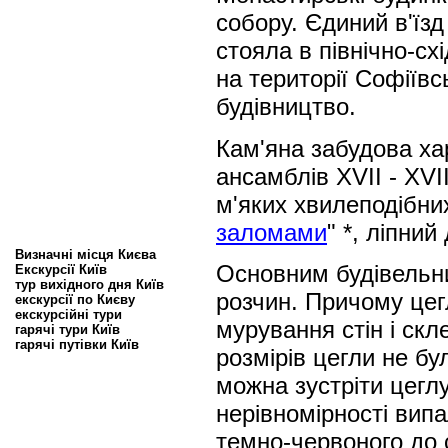
собору. Єдиний в'їз
стояла в північно-сх
на території Софіїв
будівництво.
Кам'яна забудова ха
ансамблів XVII - XVI
м'яких хвилеподібних
заломами
" *, ліпни
Визначні місця Києва
Основним будівельни
Екскурсії Київ
тур вихідного дня Київ
розчин. Причому цег
екскурсії по Києву
екскурсійні тури
мурування стін і ск
гарячі тури Київ
гарячі путівки Київ
розмірів цегли не бу
можна зустріти цеглу
нерівномірності випа
темно-червоного до с