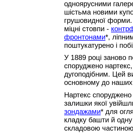
одноярусними галере
шістьма новими куп
грушовидної форми. 
міцні стовпи -
контр
фронтонами
*, ліпн
поштукатурено і поб
У 1889 році заново 
споруджено нартекс,
дугоподібним. Цей в
основному до наших 
Нартекс споруджено н
залишки якої увійшли
зондажами
* для огл
кладку башти й одну 
складовою частиною 