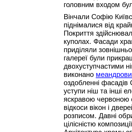
головним входом бу
Вінчали Софію Київс
піднімалися від край
Покриття здійснювал
куполах. Фасади хра
приділяли зовнішньо
галереї були прикра
двохуступчастими ні
виконано
меандрови
оздобленні фасадів С
уступи ніш та інші е
яскравою червоною ф
відкоси вікон і двер
розписом. Давні обр
цілісністю композиці