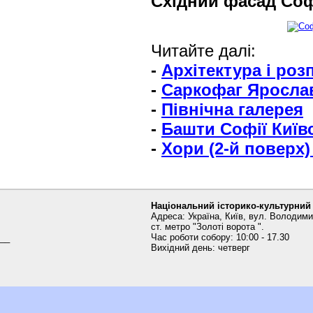
Східний фасад Софі
Читайте далі:
-
Архітектура і роз
-
Саркофаг Яросла
-
Північна галерея
-
Башти Софії Київ
-
Хори (2-й поверх)
Національний історико-культурний
Адреса: Україна, Київ, вул. Володими
ст. метро "Золоті ворота ".
Час роботи собору: 10:00 - 17.30
__
Вихідний день: четверг