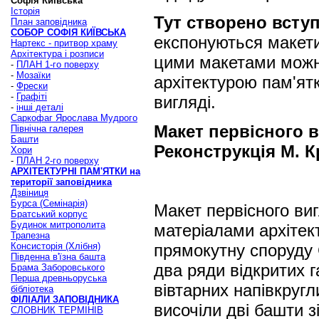
Софія Київська
Історія
Тут створено всту
План заповідника
СОБОР СОФІЯ КИЇВСЬКА
експонуються макети 
Нартекс - притвор храму
Архітектура і розписи
цими макетами можн
-
ПЛАН 1-го поверху
-
Мозаїки
архітектурою пам'ятк
-
Фрески
-
Графіті
вигляді.
-
інші деталі
Саркофаг Ярослава Мудрого
Макет первісного ви
Північна галерея
Башти
Реконструкція М. К
Хори
-
ПЛАН 2-го поверху
АРХІТЕКТУРНІ ПАМ'ЯТКИ на
території заповідника
Дзвіниця
Бурса (Семінарія)
Макет первісного виг
Братський корпус
Будинок митрополита
матеріалами архітек
Трапезна
прямокутну споруду С
Консисторія (Хлібня)
Південна в'їзна башта
два ряди відкритих г
Брама Заборовського
Перша древньоруська
вівтарних напівкругл
бібліотека
ФІЛІАЛИ ЗАПОВІДНИКА
височіли дві башти з
СЛОВНИК ТЕРМІНІВ