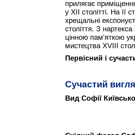
прилягає приміщення
у XII столітті. На її 
хрещальні експонуєт
століття. З нартекса 
цінною пам'яткою ук
мистецтва XVIII стол
Первісний і сучаст
Сучастий вигля
Вид Софії Київської