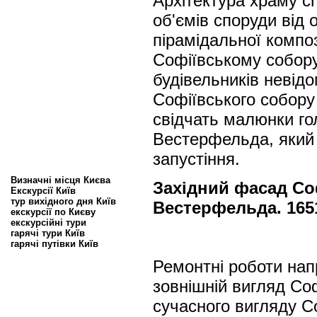
Архітектура храму с
об'ємів споруди від
пірамідальної компо
Софіївському собору
будівельників невідо
Софіївського собору 
свідчать малюнки г
Вестерфельда, який 
запустіння.
Визначні місця Києва
Західний фасад Со
Екскурсії Київ
тур вихідного дня Київ
Вестерфельда. 1651
екскурсії по Києву
екскурсійні тури
гарячі тури Київ
гарячі путівки Київ
Ремонтні роботи напр
зовнішній вигляд Соф
сучасного вигляду С